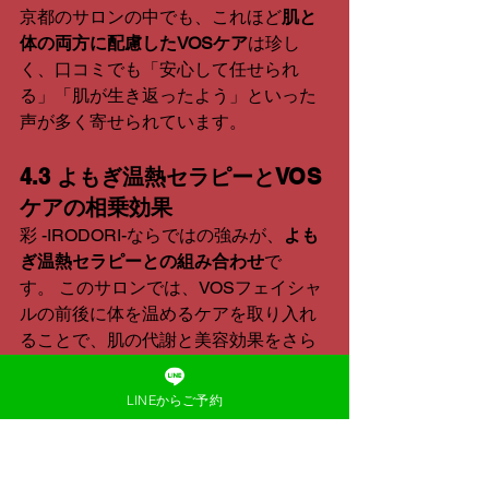
京都のサロンの中でも、これほど
肌と
体の両方に配慮したVOSケア
は珍し
く、口コミでも「安心して任せられ
る」「肌が生き返ったよう」といった
声が多く寄せられています。
4.3 よもぎ温熱セラピーとVOS
ケアの相乗効果
彩 -IRODORI-ならではの強みが、
よも
ぎ温熱セラピーとの組み合わせ
で
す。 このサロンでは、VOSフェイシャ
ルの前後に体を温めるケアを取り入れ
ることで、肌の代謝と美容効果をさら
に高めています。
よもぎ温熱セラピーは、国産オーガニ
LINEからご予約
ックのよもぎとハーブを蒸して体を芯
から温めるトリートメント。 冷え性や
自律神経の乱れを整えながら、血流を