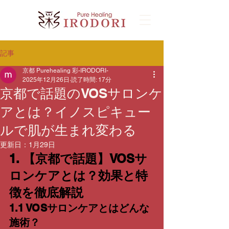
記事
京都 Purehealing 彩-IRODORI-
2025年12月26日
読了時間: 17分
京都で話題のVOSサロンケ
アとは？イノスピキュー
ルで肌が生まれ変わる
更新日：
1月29日
1. 【京都で話題】VOSサ
ロンケアとは？効果と特
徴を徹底解説
1.1 VOSサロンケアとはどんな
施術？