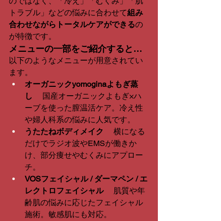
のではなく、「冷え」「むくみ」「肌
トラブル」などの悩みに合わせて
組み
合わせながらトータルケアができる
の
が特徴です。
メニューの一部をご紹介すると…
以下のようなメニューが用意されてい
ます。
オーガニックyomoginaよもぎ蒸
し
 　国産オーガニックよもぎ×ハ
ーブを使った膣温活ケア。冷え性
や婦人科系の悩みに人気です。
うたたねボディメイク
 　横になる
だけでラジオ波やEMSが働きか
け、部分痩せやむくみにアプロー
チ。
VOSフェイシャル / ダーマペン / エ
レクトロフェイシャル
 　肌質や年
齢肌の悩みに応じたフェイシャル
施術。敏感肌にも対応。