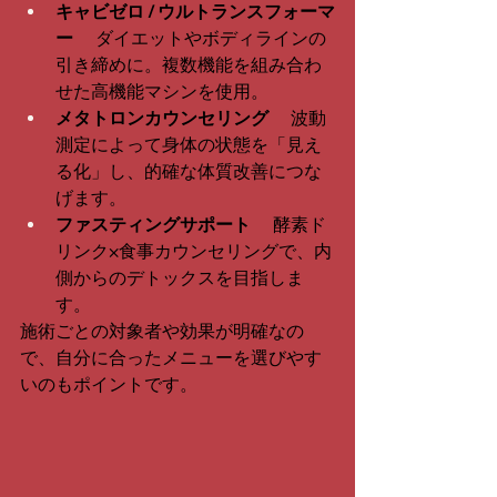
キャビゼロ / ウルトランスフォーマ
ー
 　ダイエットやボディラインの
引き締めに。複数機能を組み合わ
せた高機能マシンを使用。
メタトロンカウンセリング
 　波動
測定によって身体の状態を「見え
る化」し、的確な体質改善につな
げます。
ファスティングサポート
 　酵素ド
リンク×食事カウンセリングで、内
側からのデトックスを目指しま
す。
施術ごとの対象者や効果が明確なの
で、自分に合ったメニューを選びやす
いのもポイントです。