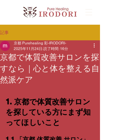
記事
京都 Purehealing 彩-IRODORI-
2025年11月24日
読了時間: 16分
京都で体質改善サロンを探
すなら｜心と体を整える自
然派ケア
1. 京都で体質改善サロン
を探している方にまず知
ってほしいこと
1.1 「京都 体質改善 サロン」